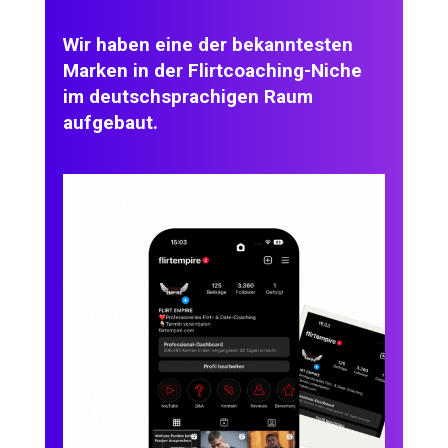
Wir haben eine der bekanntesten
Marken in der Flirtcoaching-Niche
im deutschsprachigen Raum
aufgebaut.