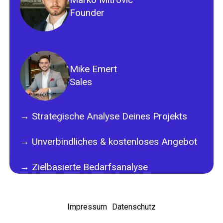
Founder
Mike Emert
Sales
→ Strategische Analyse Deines Projekts
→ Unverbindliches & kostenloses Angebot
→ Zielbasierte Bedarfsanalyse
Impressum
Datenschutz