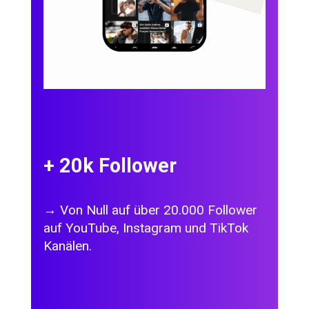
+
20
k Follower
→ Von Null auf über 20.000 Follower
auf YouTube, Instagram und TikTok
Kanälen.